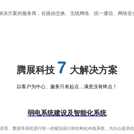
服务及解决方案的服务商，在路由交换、无线网络、统一通信、网络
7
腾展科技
大解决方案
以客户为中心、服务只有起点，满意没有终点！
弱电系统建设及智能化系统
有语音、数据等系统进行统一的规划设计的结构化布线系统，为办公提供信