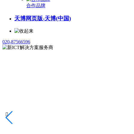
合作品牌
天博网页版-天博(中国)
020-87566596
