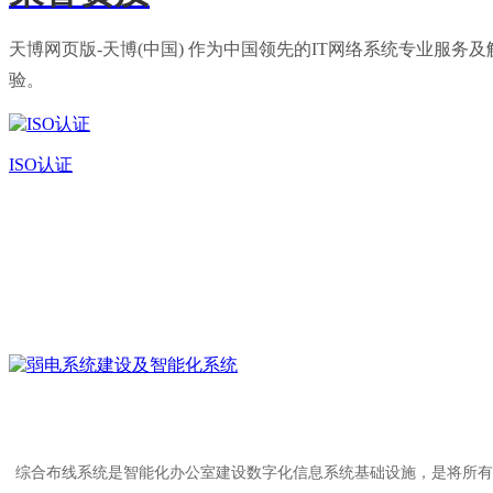
天博网页版-天博(中国) 作为中国领先的IT网络系统专业
验。
ISO认证
综合布线系统是智能化办公室建设数字化信息系统基础设施，是将所