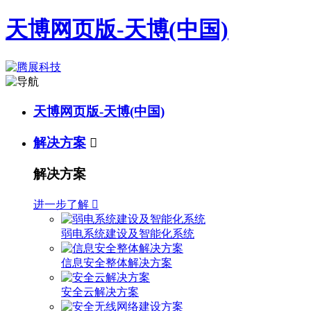
天博网页版-天博(中国)
天博网页版-天博(中国)
解决方案

解决方案
进一步了解

弱电系统建设及智能化系统
信息安全整体解决方案
安全云解决方案