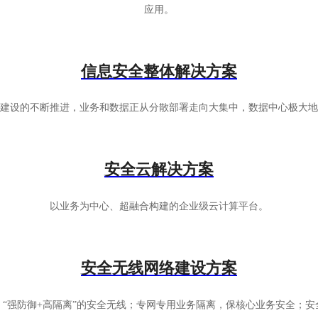
应用。
信息安全整体解决方案
建设的不断推进，业务和数据正从分散部署走向大集中，数据中心极大地
安全云解决方案
以业务为中心、超融合构建的企业级云计算平台。
安全无线网络建设方案
“强防御+高隔离”的安全无线；专网专用业务隔离，保核心业务安全；