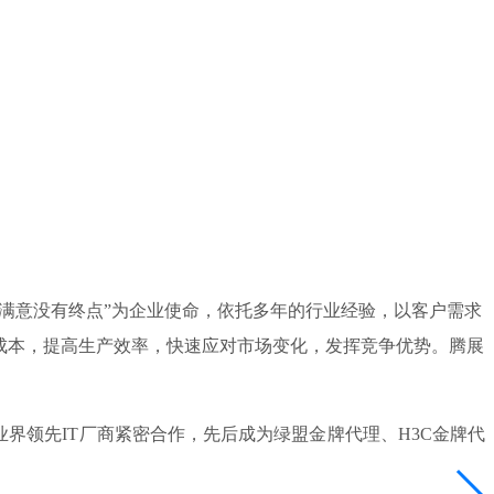
，满意没有终点”为企业使命，依托多年的行业经验，以客户需求
成本，提高生产效率，快速应对市场变化，发挥竞争优势。腾展
领先IT厂商紧密合作，先后成为绿盟金牌代理、H3C金牌代